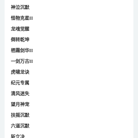
神泣沉默
怪物克星II
龙魂觉醒
倒转乾坤
栖霜剑华II
一剑万古II
虎啸龙诀
纪元专属
清风迷失
望月神宠
扶摇沉默
六道沉默
斩立决