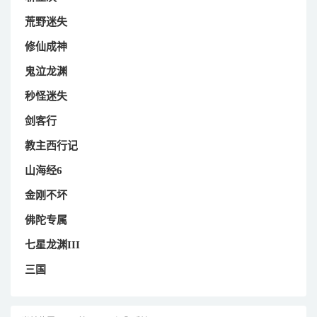
荒野迷失
修仙成神
鬼泣龙渊
秒怪迷失
剑客行
教主西行记
山海经6
金刚不坏
佛陀专属
七星龙渊III
三国