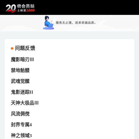
问题反馈
魔影暗刃Ⅲ
禁地骷髅
武魂觉醒
鬼影迷踪II
天神大极品Ⅲ
风流倜傥
封界专属4
神之领域3