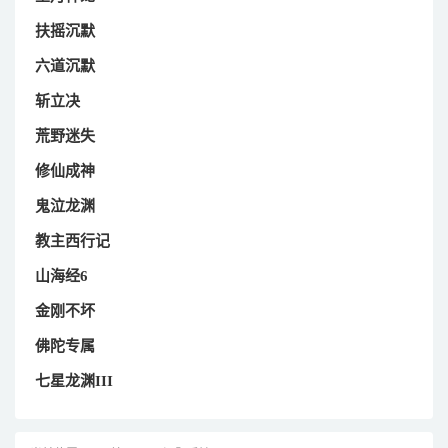
扶摇沉默
六道沉默
斩立决
荒野迷失
修仙成神
鬼泣龙渊
教主西行记
山海经6
金刚不坏
佛陀专属
七星龙渊III