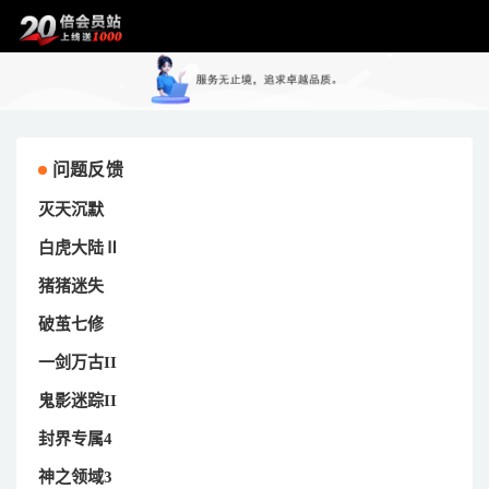
问题反馈
灭天沉默
白虎大陆Ⅱ
猪猪迷失
破茧七修
一剑万古II
鬼影迷踪II
封界专属4
神之领域3