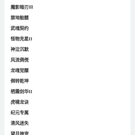
魔影暗刃Ⅲ
禁地骷髅
武魂契约
怪物克星II
神泣沉默
风流倜傥
龙魂觉醒
倒转乾坤
栖霜剑华II
虎啸龙诀
纪元专属
清风迷失
望月神宠