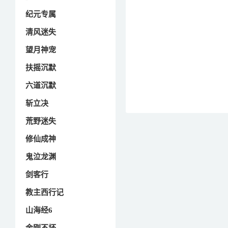
纪元专属
清风迷失
望月神宠
扶摇沉默
六道沉默
斩立决
荒野迷失
修仙成神
鬼泣龙渊
剑客行
教主西行记
山海经6