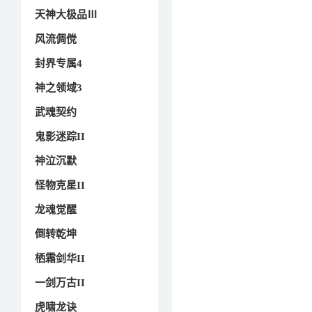
天神大极品Ⅲ
风流倜傥
封界专属4
神之领域3
武魂契约
鬼影迷踪II
神泣沉默
怪物克星II
龙魂觉醒
倒转乾坤
栖霜剑华II
一剑万古II
虎啸龙诀