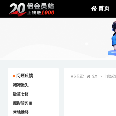
首页
问题反馈
当前位置：
首页
问题反
猪猪迷失
破茧七修
魔影暗刃Ⅲ
禁地骷髅