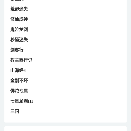
荒野迷失
修仙成神
鬼泣龙渊
秒怪迷失
剑客行
教主西行记
山海经6
金刚不坏
佛陀专属
七星龙渊III
三国