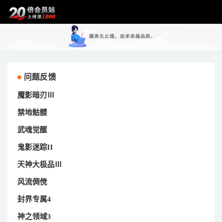
问题反馈
魔影暗刃Ⅲ
禁地骷髅
武魂觉醒
鬼影迷踪II
天神大极品Ⅲ
风流倜傥
封界专属4
神之领域3