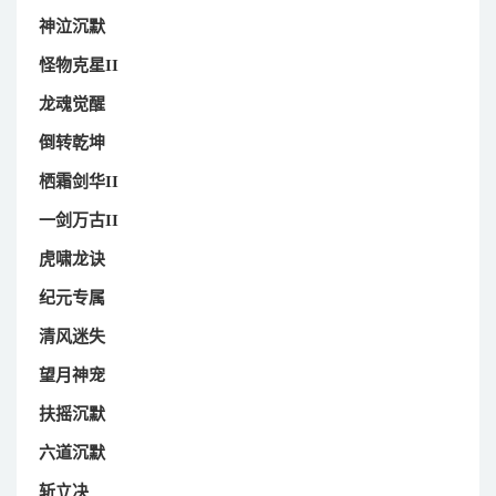
神泣沉默
怪物克星II
龙魂觉醒
倒转乾坤
栖霜剑华II
一剑万古II
虎啸龙诀
纪元专属
清风迷失
望月神宠
扶摇沉默
六道沉默
斩立决