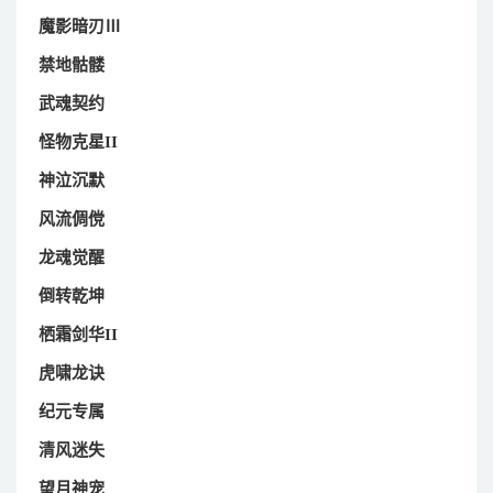
魔影暗刃Ⅲ
禁地骷髅
武魂契约
怪物克星II
神泣沉默
风流倜傥
龙魂觉醒
倒转乾坤
栖霜剑华II
虎啸龙诀
纪元专属
清风迷失
望月神宠