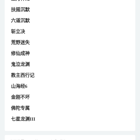
扶摇沉默
六道沉默
斩立决
荒野迷失
修仙成神
鬼泣龙渊
教主西行记
山海经6
金刚不坏
佛陀专属
七星龙渊III