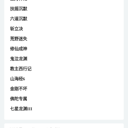
扶摇沉默
六道沉默
斩立决
荒野迷失
修仙成神
鬼泣龙渊
教主西行记
山海经6
金刚不坏
佛陀专属
七星龙渊III