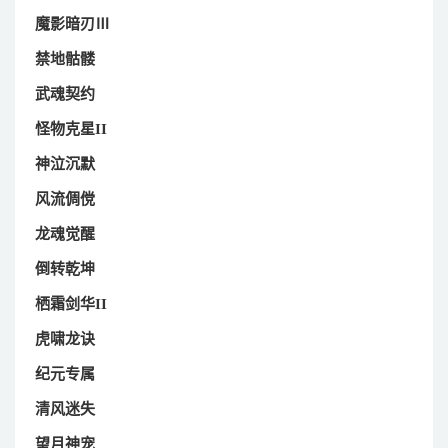
魔影暗刃Ⅲ
禁地骷髅
武魂契约
怪物克星II
神泣沉默
风流倜傥
龙魂觉醒
倒转乾坤
栖霜剑华II
虎啸龙诀
纪元专属
清风迷失
望月神宠