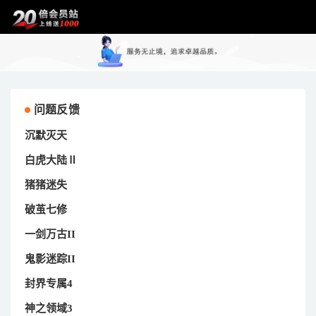
问题反馈
沉默灭天
白虎大陆Ⅱ
猪猪迷失
破茧七修
一剑万古II
鬼影迷踪II
封界专属4
神之领域3