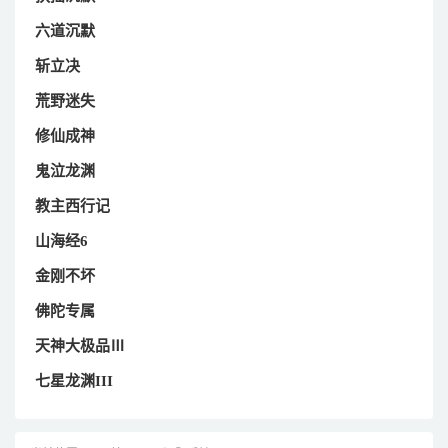
六道沉默
斩立决
荒野迷失
修仙成神
鬼泣龙渊
教主西行记
山海经6
金刚不坏
佛陀专属
天神大极品Ⅲ
七星龙渊III