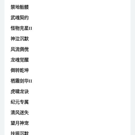
禁地骷髅
武魂契约
怪物克星II
神泣沉默
风流倜傥
龙魂觉醒
倒转乾坤
栖霜剑华II
虎啸龙诀
纪元专属
清风迷失
望月神宠
扶摇沉默