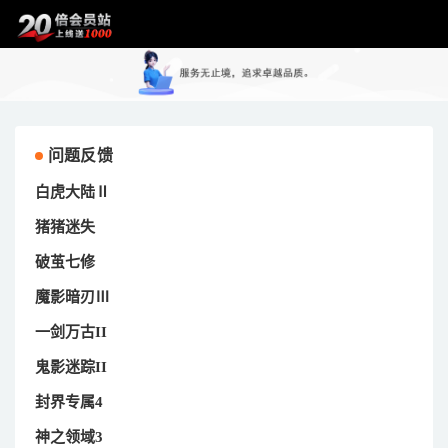
问题反馈
白虎大陆Ⅱ
猪猪迷失
破茧七修
魔影暗刃Ⅲ
一剑万古II
鬼影迷踪II
封界专属4
神之领域3