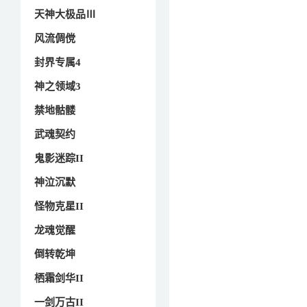
天神大极品Ⅲ
风流倜傥
封界专属4
神之领域3
禁地骷髅
武魂契约
鬼影迷踪II
神泣沉默
怪物克星II
龙魂觉醒
倒转乾坤
栖霜剑华II
一剑万古II