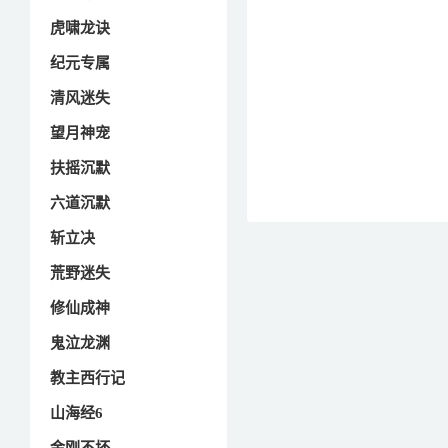
虎啸龙诀
纪元专属
清风迷失
望月神宠
扶摇沉默
六道沉默
斩立决
荒野迷失
修仙成神
鬼泣龙渊
教主西行记
山海经6