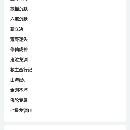
扶摇沉默
六道沉默
斩立决
荒野迷失
修仙成神
鬼泣龙渊
教主西行记
山海经6
金刚不坏
佛陀专属
七星龙渊III