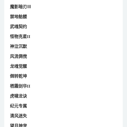
魔影暗刃Ⅲ
禁地骷髅
武魂契约
怪物克星II
神泣沉默
风流倜傥
龙魂觉醒
倒转乾坤
栖霜剑华II
虎啸龙诀
纪元专属
清风迷失
望月神宠