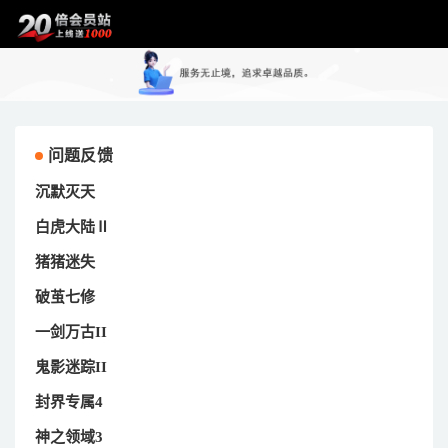
问题反馈
沉默灭天
白虎大陆Ⅱ
猪猪迷失
破茧七修
一剑万古II
鬼影迷踪II
封界专属4
神之领域3