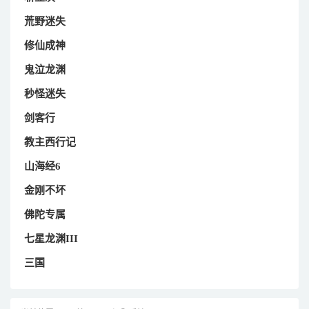
荒野迷失
修仙成神
鬼泣龙渊
秒怪迷失
剑客行
教主西行记
山海经6
金刚不坏
佛陀专属
七星龙渊III
三国