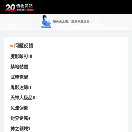
问题反馈
魔影暗刃Ⅲ
禁地骷髅
武魂觉醒
鬼影迷踪II
天神大极品Ⅲ
风流倜傥
封界专属4
神之领域3