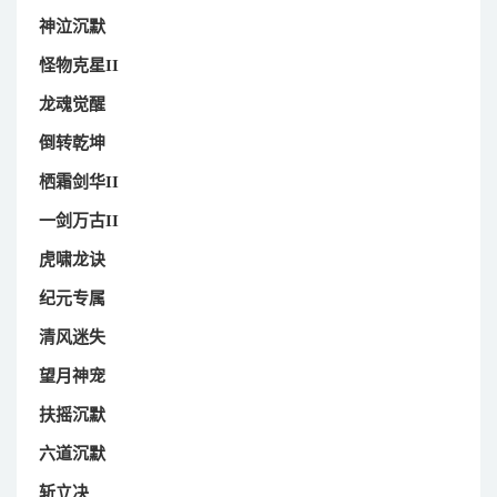
神泣沉默
怪物克星II
龙魂觉醒
倒转乾坤
栖霜剑华II
一剑万古II
虎啸龙诀
纪元专属
清风迷失
望月神宠
扶摇沉默
六道沉默
斩立决