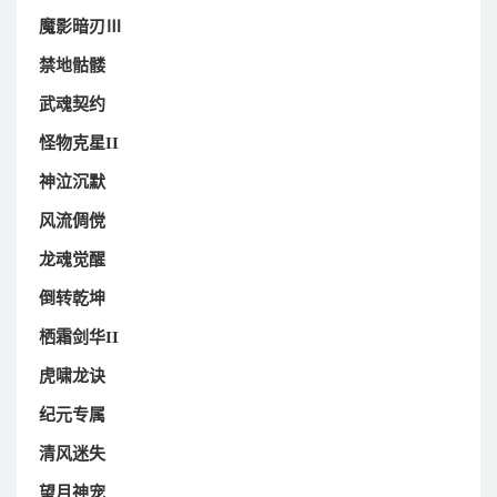
魔影暗刃Ⅲ
禁地骷髅
武魂契约
怪物克星II
神泣沉默
风流倜傥
龙魂觉醒
倒转乾坤
栖霜剑华II
虎啸龙诀
纪元专属
清风迷失
望月神宠