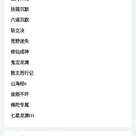
扶摇沉默
六道沉默
斩立决
荒野迷失
修仙成神
鬼泣龙渊
教主西行记
山海经6
金刚不坏
佛陀专属
七星龙渊III