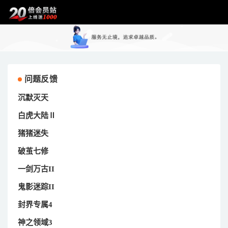
问题反馈
沉默灭天
白虎大陆Ⅱ
猪猪迷失
破茧七修
一剑万古II
鬼影迷踪II
封界专属4
神之领域3