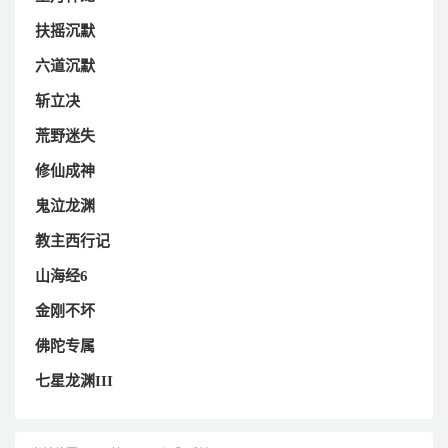
扶摇沉默
六道沉默
斩立决
荒野迷失
修仙成神
鬼泣龙渊
教主西行记
山海经6
金刚不坏
佛陀专属
七星龙渊III