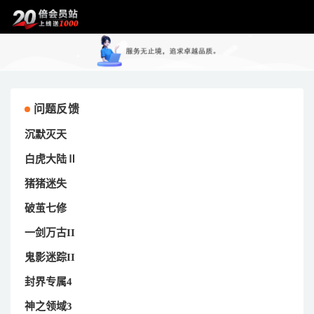
问题反馈
沉默灭天
白虎大陆Ⅱ
猪猪迷失
破茧七修
一剑万古II
鬼影迷踪II
封界专属4
神之领域3