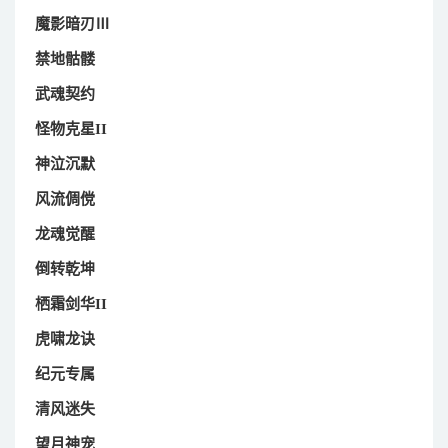
魔影暗刃Ⅲ
禁地骷髅
武魂契约
怪物克星II
神泣沉默
风流倜傥
龙魂觉醒
倒转乾坤
栖霜剑华II
虎啸龙诀
纪元专属
清风迷失
望月神宠