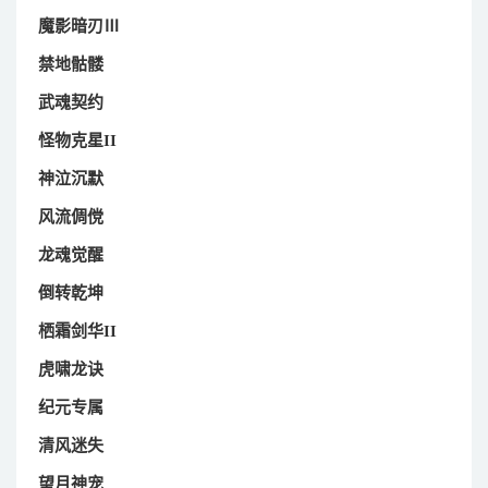
魔影暗刃Ⅲ
禁地骷髅
武魂契约
怪物克星II
神泣沉默
风流倜傥
龙魂觉醒
倒转乾坤
栖霜剑华II
虎啸龙诀
纪元专属
清风迷失
望月神宠