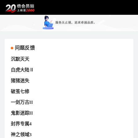
问题反馈
沉默灭天
白虎大陆Ⅱ
猪猪迷失
破茧七修
一剑万古II
鬼影迷踪II
封界专属4
神之领域3