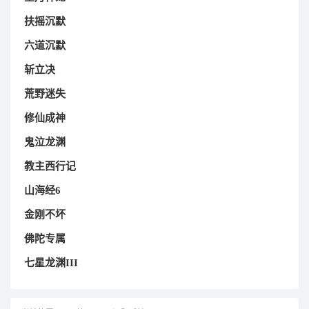
扶摇沉默
六道沉默
斩立决
荒野迷失
修仙成神
鬼泣龙渊
教主西行记
山海经6
金刚不坏
佛陀专属
七星龙渊III