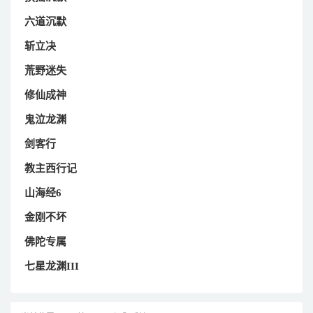
六道沉默
斩立决
荒野迷失
修仙成神
鬼泣龙渊
剑客行
教主西行记
山海经6
金刚不坏
佛陀专属
七星龙渊III