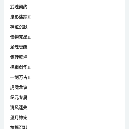
武魂契约
鬼影迷踪II
神泣沉默
怪物克星II
龙魂觉醒
倒转乾坤
栖霜剑华II
一剑万古II
虎啸龙诀
纪元专属
清风迷失
望月神宠
扶摇沉默