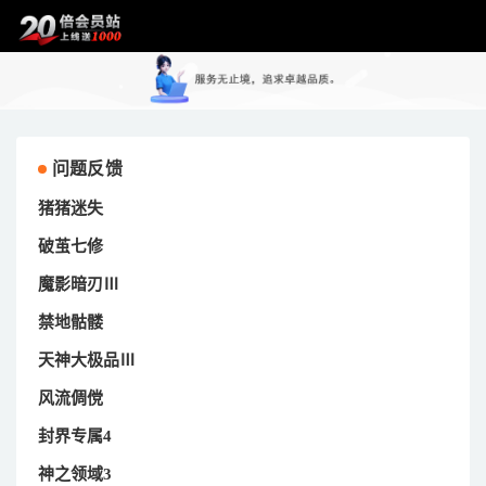
问题反馈
猪猪迷失
破茧七修
魔影暗刃Ⅲ
禁地骷髅
天神大极品Ⅲ
风流倜傥
封界专属4
神之领域3