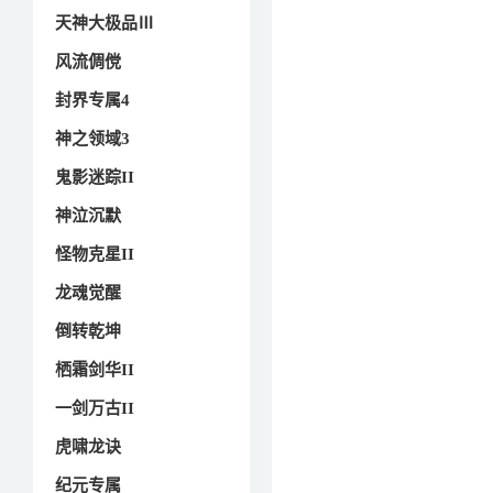
天神大极品Ⅲ
风流倜傥
封界专属4
神之领域3
鬼影迷踪II
神泣沉默
怪物克星II
龙魂觉醒
倒转乾坤
栖霜剑华II
一剑万古II
虎啸龙诀
纪元专属