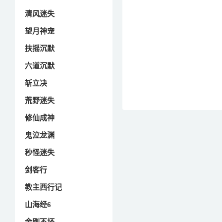
清风迷失
望月神宠
扶摇沉默
六道沉默
斩立决
荒野迷失
修仙成神
鬼泣龙渊
秒怪迷失
剑客行
教主西行记
山海经6