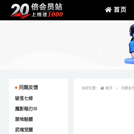
首页
问题反馈
当前位置：
首页
问题反
破茧七修
魔影暗刃Ⅲ
禁地骷髅
武魂觉醒