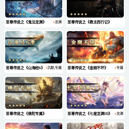
至尊传说之《鬼泣龙渊》
至尊传说之《教主西行记》
龙渊
沉默,剧情
至尊传说之《山海经6》
至尊传说之《金刚不坏》
沉默,专属
专属
至尊传说之《佛陀专属》
至尊传说之《七星龙渊III》
龙渊
沉默,专属